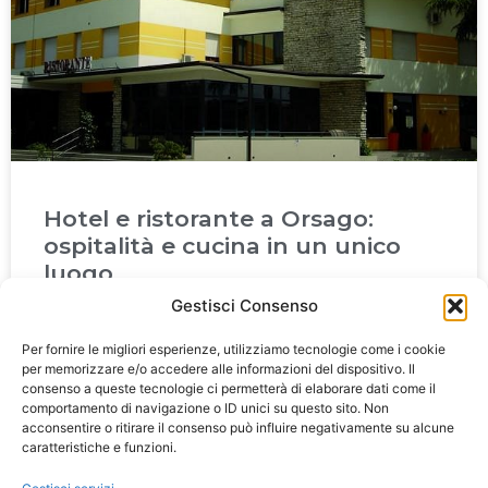
Hotel e ristorante a Orsago:
ospitalità e cucina in un unico
luogo
Gestisci Consenso
Scegliere un hotel a Orsago significa spesso cercare una
struttura comoda, accogliente e ben collegata,
Per fornire le migliori esperienze, utilizziamo tecnologie come i cookie
per memorizzare e/o accedere alle informazioni del dispositivo. Il
consenso a queste tecnologie ci permetterà di elaborare dati come il
LEGGI TUTTO »
comportamento di navigazione o ID unici su questo sito. Non
acconsentire o ritirare il consenso può influire negativamente su alcune
caratteristiche e funzioni.